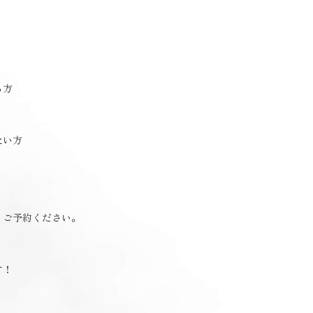
る方
たい方
りご予約ください。
す！